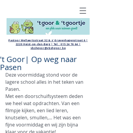
Pastoor Mellaertsstraat 32 & s' Gravenhagenstraat 6 |
2220 Heist-op-den-Berg | Tel.:
015 24 76 64
|
vbshgoor@vbshgoor.be
't Goor| Op weg naar
Pasen
Deze voormiddag stond voor de 
lagere school alles in het teken van 
Pasen.
Met een doorschuifsysteem deden 
we heel wat opdrachten. Van een 
filmpje kijken, een lied leren, 
knutselen, smullen,... Het was een 
fijne voormiddag en wij zijn bijna 
klaar voor de vakantie!