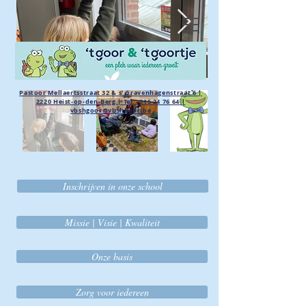
Pastoor Mellaertsstraat 32 & s' Gravenhagenstraat 6 |
2220 Heist-op-den-Berg | Tel.:
015 24 76 64
|
vbshgoor@vbshgoor.be
Inschrijven in onze school
Missie | Visie | Kwaliteit
Onze basis
Zorg voor iedereen