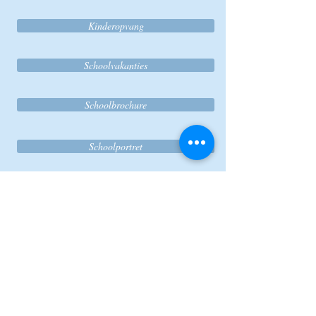
Kinderopvang
Schoolvakanties
Schoolbrochure
Schoolportret
Vrije capaciteit
Vrije dagen