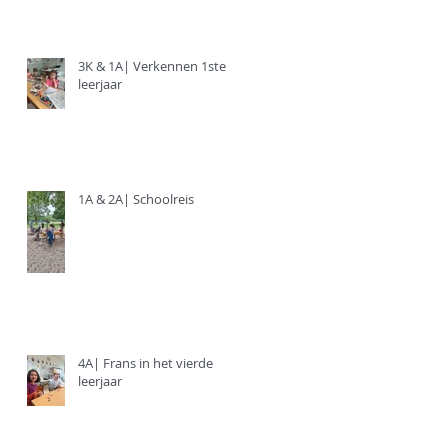
t
3K & 1A| Verkennen 1ste
leerjaar
1A & 2A| Schoolreis
4A| Frans in het vierde
leerjaar