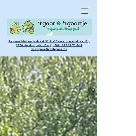
Pastoor Mellaertsstraat 32 & s' Gravenhagenstraat 6 |
2220 Heist-op-den-Berg | Tel.:
015 24 76 64
|
vbshgoor@vbshgoor.be