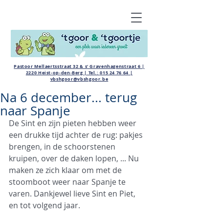
Pastoor Mellaertsstraat 32 & s' Gravenhagenstraat 6 |
2220 Heist-op-den-Berg | Tel.:
015 24 76 64
|
vbshgoor@vbshgoor.be
Na 6 december... terug
naar Spanje
De Sint en zijn pieten hebben weer 
een drukke tijd achter de rug: pakjes 
brengen, in de schoorstenen 
kruipen, over de daken lopen, ... Nu 
maken ze zich klaar om met de 
stoomboot weer naar Spanje te 
varen. Dankjewel lieve Sint en Piet, 
en tot volgend jaar.