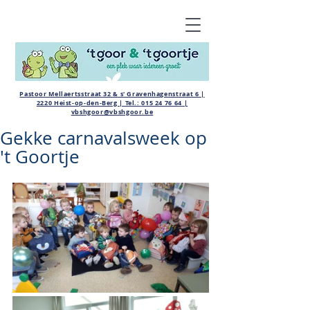
Pastoor Mellaertsstraat 32 & s' Gravenhagenstraat 6 |
2220 Heist-op-den-Berg | Tel.:
015 24 76 64
|
vbshgoor@vbshgoor.be
Gekke carnavalsweek op
't Goortje