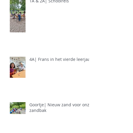
1A & 2A| Schoolreis
4A| Frans in het vierde leerjaar
Goortje| Nieuw zand voor onze
zandbak