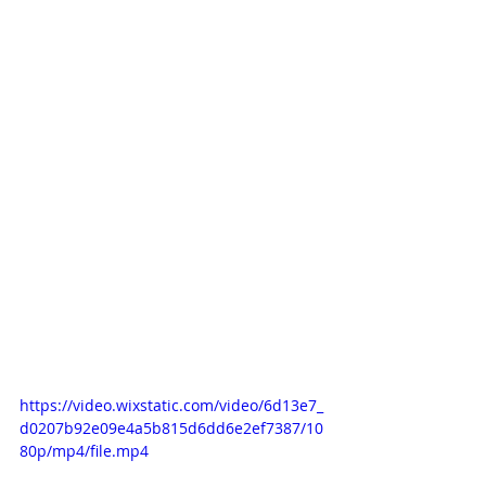
https://video.wixstatic.com/video/6d13e7_
d0207b92e09e4a5b815d6dd6e2ef7387/10
80p/mp4/file.mp4