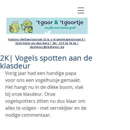
Pastoor Mellaertsstraat 32 & s' Gravenhagenstraat 6 |
2220 Heist-op-den-Berg | Tel.:
015 24 76 64
|
vbshgoor@vbshgoor.be
2K| Vogels spotten aan de
klasdeur
Vorig jaar had een handige papa 
voor ons een vogelhuisje gemaakt. 
Het hangt nu in de dikke boom, vlak 
bij onze klasdeur. Onze 
vogelspotters zitten nu dus klaar om 
alles te volgen - met verrekijker en de 
nodige commentaar.