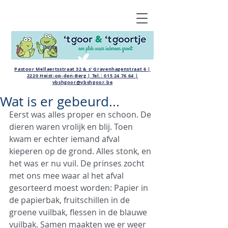
Pastoor Mellaertsstraat 32 & s' Gravenhagenstraat 6 |
2220 Heist-op-den-Berg | Tel.:
015 24 76 64
|
vbshgoor@vbshgoor.be
Wat is er gebeurd...
Eerst was alles proper en schoon. De 
dieren waren vrolijk en blij. Toen 
kwam er echter iemand afval 
kieperen op de grond. Alles stonk, en 
het was er nu vuil. De prinses zocht 
met ons mee waar al het afval 
gesorteerd moest worden: Papier in 
de papierbak, fruitschillen in de 
groene vuilbak, flessen in de blauwe 
vuilbak. Samen maakten we er weer 