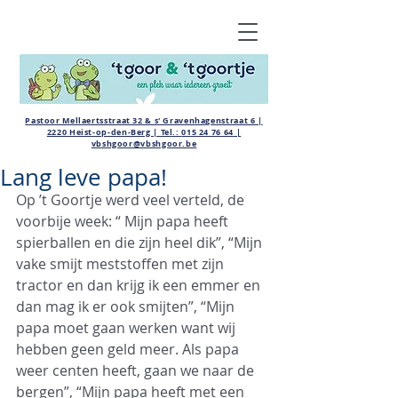
Pastoor Mellaertsstraat 32 & s' Gravenhagenstraat 6 |
2220 Heist-op-den-Berg | Tel.:
015 24 76 64
|
vbshgoor@vbshgoor.be
Lang leve papa!
Op ’t Goortje werd veel verteld, de 
voorbije week: “ Mijn papa heeft 
spierballen en die zijn heel dik”, “Mijn 
vake smijt meststoffen met zijn 
tractor en dan krijg ik een emmer en 
dan mag ik er ook smijten”, “Mijn 
papa moet gaan werken want wij 
hebben geen geld meer. Als papa 
weer centen heeft, gaan we naar de 
bergen”, “Mijn papa heeft met een 