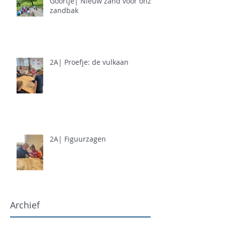
Goortje| Nieuw zand voor onze
zandbak
2A| Proefje: de vulkaan
2A| Figuurzagen
Archief