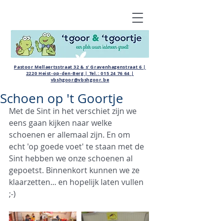
Pastoor Mellaertsstraat 32 & s' Gravenhagenstraat 6 |
2220 Heist-op-den-Berg | Tel.:
015 24 76 64
|
vbshgoor@vbshgoor.be
Schoen op 't Goortje
Met de Sint in het verschiet zijn we 
eens gaan kijken naar welke 
schoenen er allemaal zijn. En om 
echt 'op goede voet' te staan met de 
Sint hebben we onze schoenen al 
gepoetst. Binnenkort kunnen we ze 
klaarzetten... en hopelijk laten vullen 
;-)