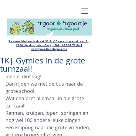
Pastoor Mellaertsstraat 32 & s' Gravenhagenstraat 6 |
2220 Heist-op-den-Berg | Tel.:
015 24 76 64
|
vbshgoor@vbshgoor.be
1K| Gymles in de grote
turnzaal!
Joepie, dinsdag! 
Dan rijden we met de bus naar de 
grote school. 
Wat een pret allemaal, in die grote 
turnzaal!
Rennen, kruipen, lopen, springen en 
nog wel 100 andere leuke dingen. 
Een knipoog naar die grote vrienden, 
grotere broers of zussen.