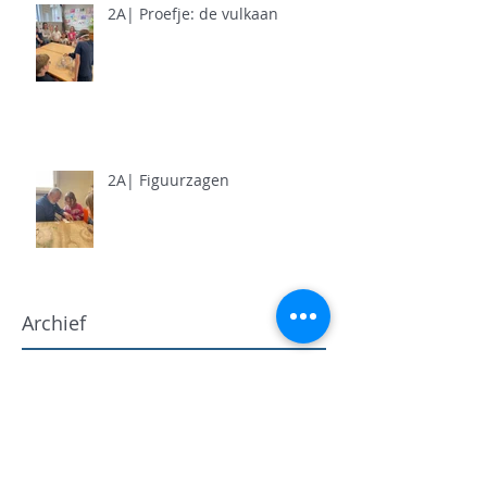
2A| Proefje: de vulkaan
2A| Figuurzagen
Archief
juni 2026
(5)
5 posts
mei 2026
(11)
11 posts
april 2026
(11)
11 posts
maart 2026
(13)
13 posts
februari 2026
(7)
7 posts
januari 2026
(9)
9 posts