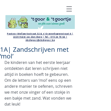
Pastoor Mellaertsstraat 32 & s' Gravenhagenstraat 6 |
2220 Heist-op-den-Berg | Tel.:
015 24 76 64
|
vbshgoor@vbshgoor.be
1A| Zandschrijven met
‘mol’
De kinderen van het eerste leerjaar 
ontdekten dat leren schrijven niet 
altijd in boeken hoeft te gebeuren. 
Om de letters van ‘mol’ eens op een 
andere manier te oefenen, schreven 
we met onze vinger of een stokje in 
een bakje met zand. Wat vonden we 
dat leuk!