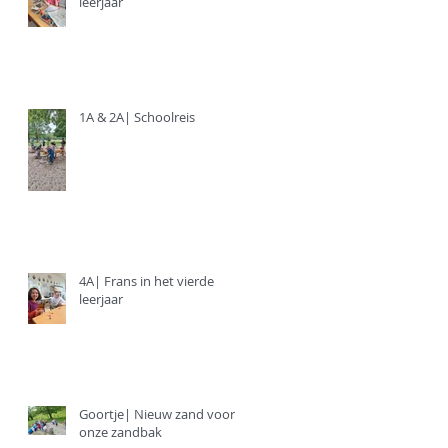
leerjaar
1A & 2A| Schoolreis
4A| Frans in het vierde
leerjaar
Goortje| Nieuw zand voor
onze zandbak