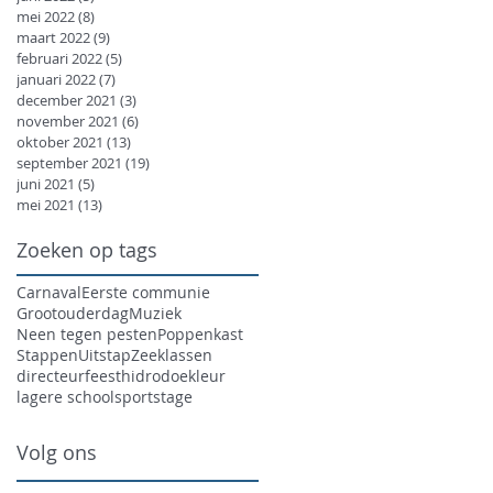
mei 2022
(8)
8 posts
maart 2022
(9)
9 posts
februari 2022
(5)
5 posts
januari 2022
(7)
7 posts
december 2021
(3)
3 posts
november 2021
(6)
6 posts
oktober 2021
(13)
13 posts
september 2021
(19)
19 posts
juni 2021
(5)
5 posts
mei 2021
(13)
13 posts
Zoeken op tags
Carnaval
Eerste communie
Grootouderdag
Muziek
Neen tegen pesten
Poppenkast
Stappen
Uitstap
Zeeklassen
directeur
feest
hidrodoe
kleur
lagere school
sport
stage
Volg ons