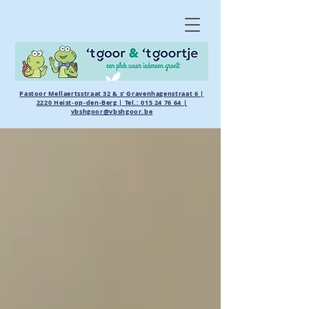
Pastoor Mellaertsstraat 32 & s' Gravenhagenstraat 6 |
2220 Heist-op-den-Berg | Tel.:
015 24 76 64
|
vbshgoor@vbshgoor.be