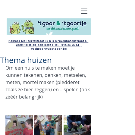
Pastoor Mellaertsstraat 32 & s' Gravenhagenstraat 6 |
2220 Heist-op-den-Berg | Tel.:
015 24 76 64
|
vbshgoor@vbshgoor.be
Thema huizen
Om een huis te maken moet je 
kunnen tekenen, denken, metselen, 
meten, mortel maken (pledderet 
zoals ze hier zeggen) en ...spelen (ook 
zééér belangrijk)