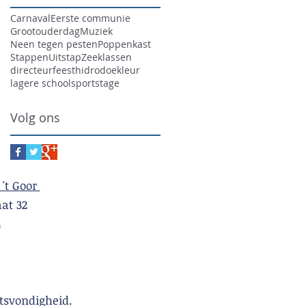
Carnaval
Eerste communie
Grootouderdag
Muziek
Neen tegen pesten
Poppenkast
Stappen
Uitstap
Zeeklassen
directeur
feest
hidrodoe
kleur
lagere school
sport
stage
Volg ons
 't Goor
t 32
4
tsvondigheid.