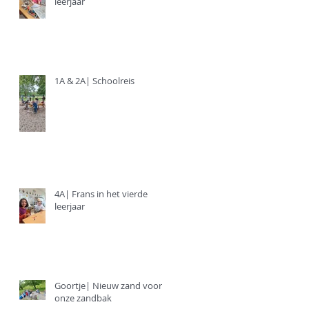
leerjaar
1A & 2A| Schoolreis
4A| Frans in het vierde
leerjaar
Goortje| Nieuw zand voor
onze zandbak