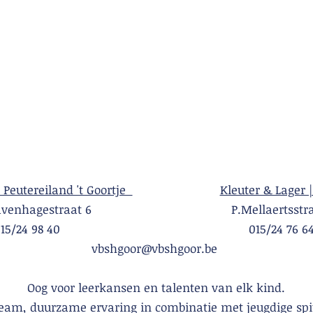
| Peutereiland 't Goortje
Kleuter & Lager |
Gravenhagestraat 6 P.Mellaertsstraa
015/24 98 40 015/24 76 6
vbshgoor@vbshgoor.be
Oog voor leerkansen en talenten van elk kind.
team, duurzame ervaring in combinatie met jeugdige spi