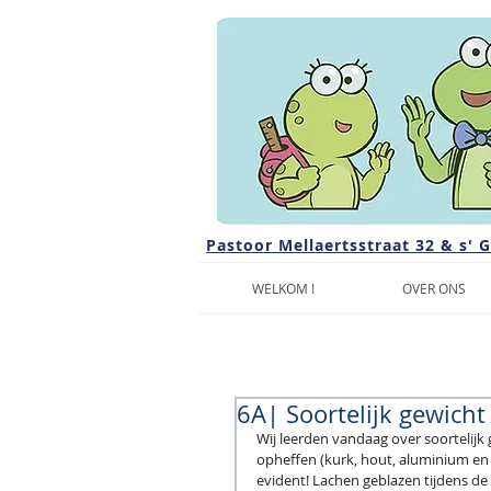
Pastoor Mellaertsstraat 32 & s' 
WELKOM !
OVER ONS
6A| Soortelijk gewicht
Wij leerden vandaag over soortelij
opheffen (kurk, hout, aluminium en ij
evident! Lachen geblazen tijdens de 