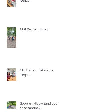
leerjaar
1A & 2A| Schoolreis
4A| Frans in het vierde
leerjaar
Goortje| Nieuw zand voor
onze zandbak