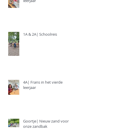
leerjaar
1A & 2A| Schoolreis
4A| Frans in het vierde
leerjaar
Goortje| Nieuw zand voor
onze zandbak