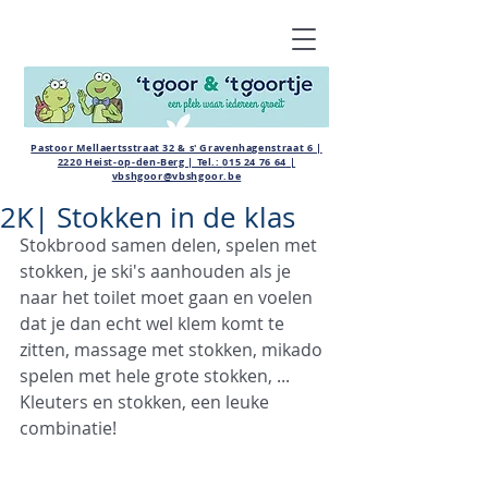
Pastoor Mellaertsstraat 32 & s' Gravenhagenstraat 6 |
2220 Heist-op-den-Berg | Tel.:
015 24 76 64
|
vbshgoor@vbshgoor.be
2K| Stokken in de klas
Stokbrood samen delen, spelen met 
stokken, je ski's aanhouden als je 
naar het toilet moet gaan en voelen 
dat je dan echt wel klem komt te 
zitten, massage met stokken, mikado 
spelen met hele grote stokken, ... 
Kleuters en stokken, een leuke 
combinatie! 