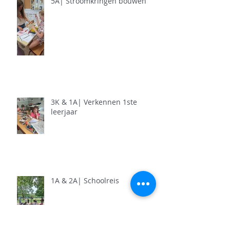
5A| Stroomkringen bouwen
3K & 1A| Verkennen 1ste
leerjaar
1A & 2A| Schoolreis