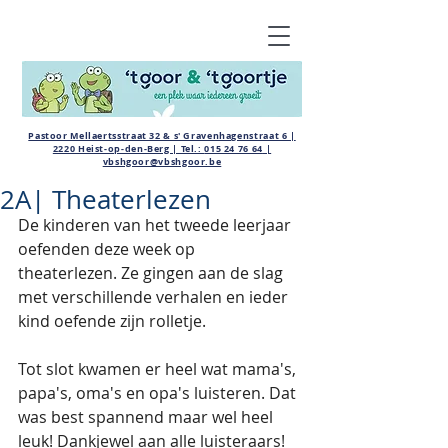
Pastoor Mellaertsstraat 32 & s' Gravenhagenstraat 6 |
2220 Heist-op-den-Berg | Tel.:
015 24 76 64
|
vbshgoor@vbshgoor.be
2A| Theaterlezen
De kinderen van het tweede leerjaar 
oefenden deze week op 
theaterlezen. Ze gingen aan de slag 
met verschillende verhalen en ieder 
kind oefende zijn rolletje.
Tot slot kwamen er heel wat mama's, 
papa's, oma's en opa's luisteren. Dat 
was best spannend maar wel heel 
leuk! Dankjewel aan alle luisteraars!