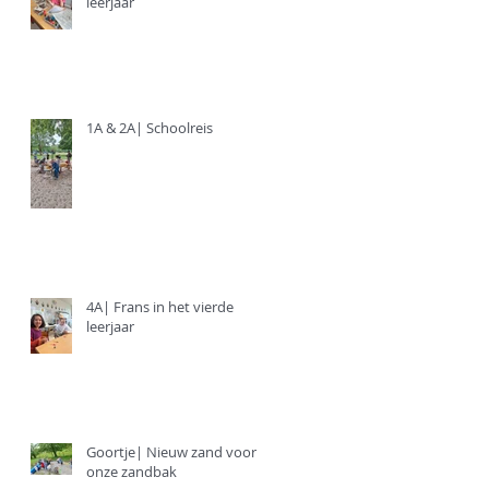
leerjaar
1A & 2A| Schoolreis
4A| Frans in het vierde
leerjaar
Goortje| Nieuw zand voor
onze zandbak