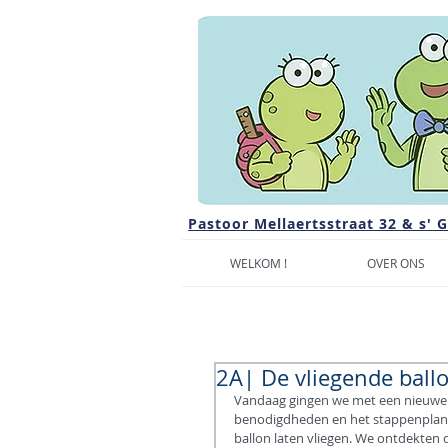
Pastoor Mellaertsstraat 32 & s' 
WELKOM !
OVER ONS
2A| De vliegende ball
Vandaag gingen we met een nieuwe in
benodigdheden en het stappenplan op
ballon laten vliegen. We ontdekten 