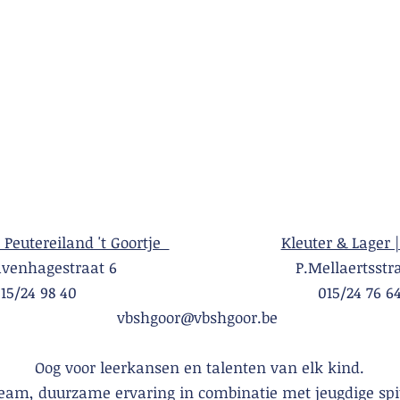
| Peutereiland 't Goortje
Kleuter & Lager |
Gravenhagestraat 6 P.Mellaertsstraa
015/24 98 40 015/24 76 6
vbshgoor@vbshgoor.be
Oog voor leerkansen en talenten van elk kind.
team, duurzame ervaring in combinatie met jeugdige spi