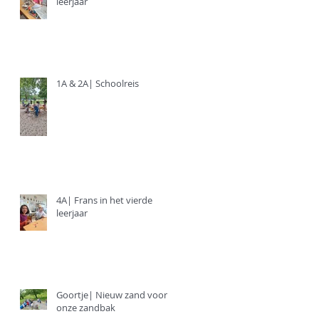
leerjaar
1A & 2A| Schoolreis
4A| Frans in het vierde
leerjaar
Goortje| Nieuw zand voor
onze zandbak