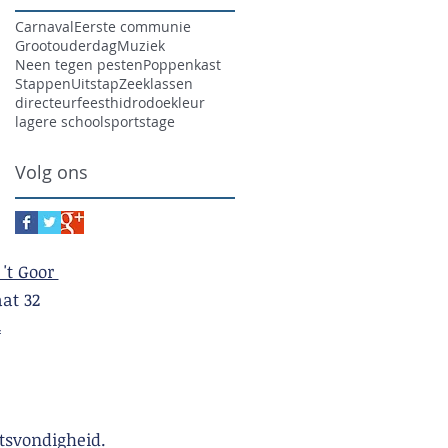
Carnaval
Eerste communie
Grootouderdag
Muziek
Neen tegen pesten
Poppenkast
Stappen
Uitstap
Zeeklassen
directeur
feest
hidrodoe
kleur
lagere school
sport
stage
Volg ons
 't Goor
t 32
4
tsvondigheid.