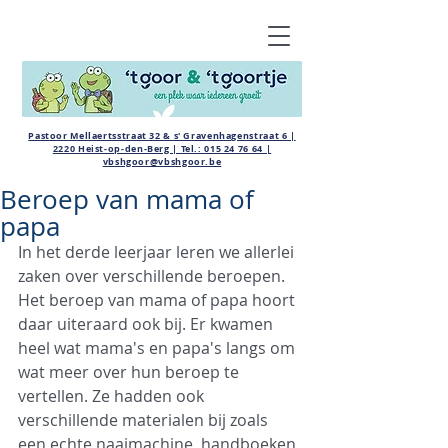
Pastoor Mellaertsstraat 32 & s' Gravenhagenstraat 6 |
2220 Heist-op-den-Berg | Tel.:
015 24 76 64
|
vbshgoor@vbshgoor.be
Beroep van mama of
papa
In het derde leerjaar leren we allerlei 
zaken over verschillende beroepen. 
Het beroep van mama of papa hoort 
daar uiteraard ook bij. Er kwamen 
heel wat mama's en papa's langs om 
wat meer over hun beroep te 
vertellen. Ze hadden ook 
verschillende materialen bij zoals 
een echte naaimachine, handboeken 