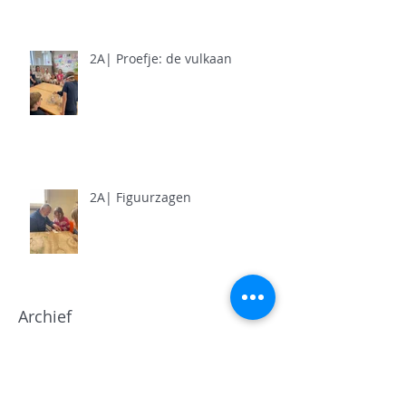
2A| Proefje: de vulkaan
2A| Figuurzagen
Archief
juni 2026
(5)
5 posts
mei 2026
(11)
11 posts
april 2026
(11)
11 posts