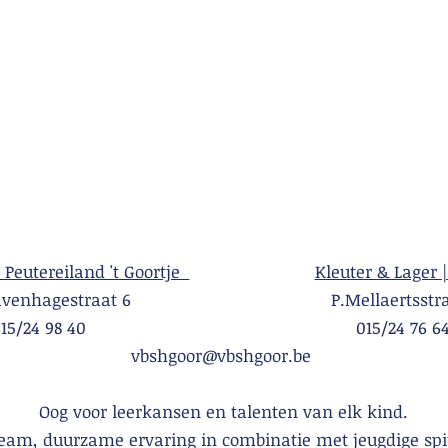
| Peutereiland 't Goortje
Kleuter & Lager |
Gravenhagestraat 6 P.Mellaertsstraa
015/24 98 40 015/24 76 6
vbshgoor@vbshgoor.be
Oog voor leerkansen en talenten van elk kind.
team, duurzame ervaring in combinatie met jeugdige spi