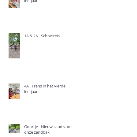
leerjaar
1A & 2A| Schoolreis
4A| Frans in het vierde
leerjaar
Goortje| Nieuw zand voor
onze zandbak