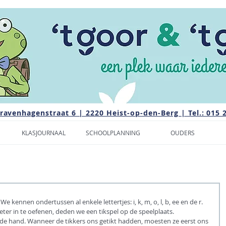
Gravenhagenstraat 6 | 2220 Heist-op-den-Berg | Tel.: 015 
KLASJOURNAAL
SCHOOLPLANNING
OUDERS
We kennen ondertussen al enkele lettertjes: i, k, m, o, l, b, ee en de r. 
eter in te oefenen, deden we een tikspel op de speelplaats.
n de hand. Wanneer de tikkers ons getikt hadden, moesten ze eerst ons 