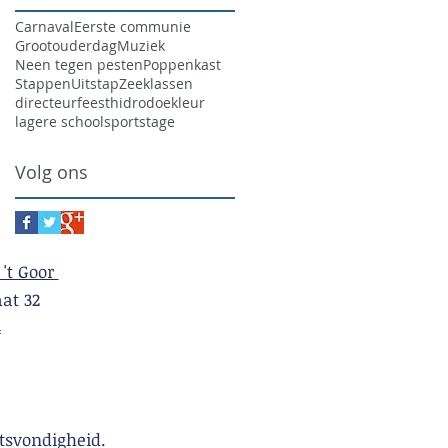
Carnaval
Eerste communie
Grootouderdag
Muziek
Neen tegen pesten
Poppenkast
Stappen
Uitstap
Zeeklassen
directeur
feest
hidrodoe
kleur
lagere school
sport
stage
Volg ons
 't Goor
t 32
4
tsvondigheid.