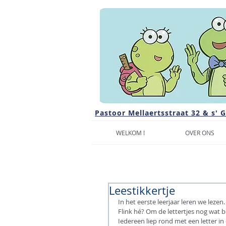
Pastoor Mellaertsstraat 32 & s' 
WELKOM !
OVER ONS
Leestikkertje
In het eerste leerjaar leren we lezen. 
Flink hé? Om de lettertjes nog wat b
Iedereen liep rond met een letter i