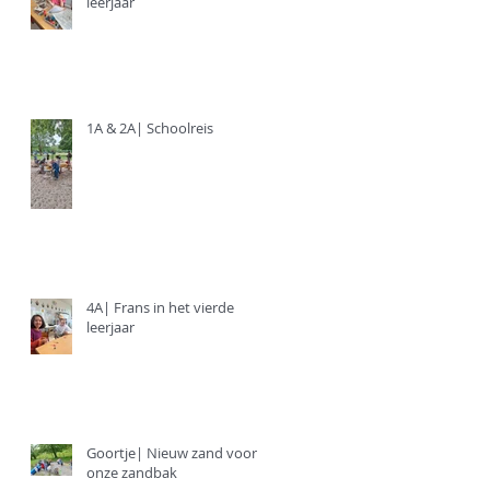
leerjaar
1A & 2A| Schoolreis
4A| Frans in het vierde
leerjaar
Goortje| Nieuw zand voor
onze zandbak