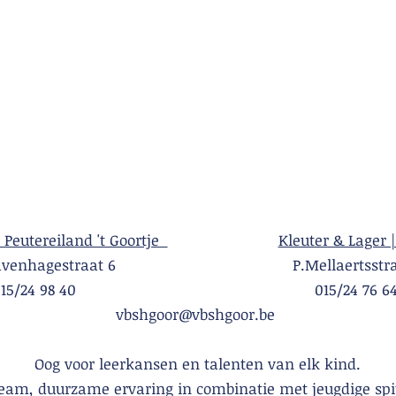
| Peutereiland 't Goortje
Kleuter & Lager |
Gravenhagestraat 6 P.Mellaertsstraa
015/24 98 40 015/24 76 6
vbshgoor@vbshgoor.be
Oog voor leerkansen en talenten van elk kind.
team, duurzame ervaring in combinatie met jeugdige spi