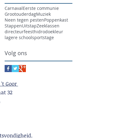
Carnaval
Eerste communie
Grootouderdag
Muziek
Neen tegen pesten
Poppenkast
Stappen
Uitstap
Zeeklassen
directeur
feest
hidrodoe
kleur
lagere school
sport
stage
Volg ons
 't Goor
t 32
4
tsvondigheid.