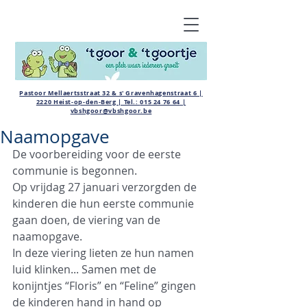
Pastoor Mellaertsstraat 32 & s' Gravenhagenstraat 6 |
2220 Heist-op-den-Berg | Tel.:
015 24 76 64
|
vbshgoor@vbshgoor.be
Naamopgave
De voorbereiding voor de eerste 
communie is begonnen.
Op vrijdag 27 januari verzorgden de 
kinderen die hun eerste communie 
gaan doen, de viering van de 
naamopgave.
In deze viering lieten ze hun namen 
luid klinken... Samen met de 
konijntjes “Floris” en “Feline” gingen 
de kinderen hand in hand op 