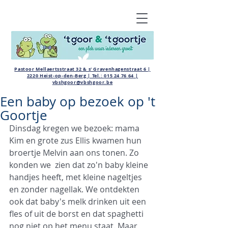
Pastoor Mellaertsstraat 32 & s' Gravenhagenstraat 6 |
2220 Heist-op-den-Berg | Tel.:
015 24 76 64
|
vbshgoor@vbshgoor.be
Een baby op bezoek op 't
Goortje
Dinsdag kregen we bezoek: mama 
Kim en grote zus Ellis kwamen hun 
broertje Melvin aan ons tonen. Zo 
konden we  zien dat zo'n baby kleine 
handjes heeft, met kleine nageltjes 
en zonder nagellak. We ontdekten 
ook dat baby's melk drinken uit een 
fles of uit de borst en dat spaghetti 
nog niet op het menu staat. Maar 