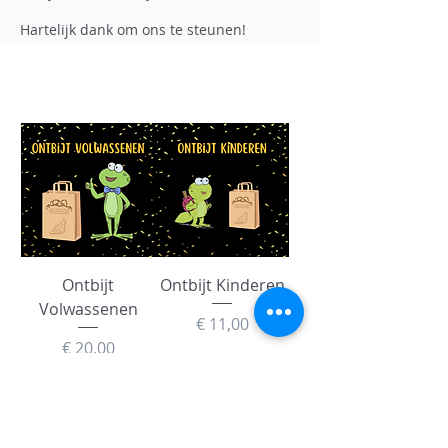
Hartelijk dank om ons te steunen!
Ontbijt
Ontbijt Kinderen
Volwassenen
Prijs
€ 11,00
Prijs
€ 20,00