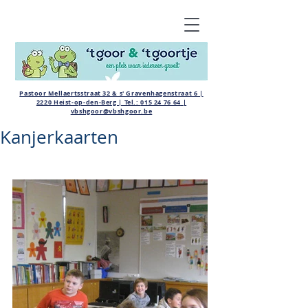
Pastoor Mellaertsstraat 32 & s' Gravenhagenstraat 6 |
2220 Heist-op-den-Berg | Tel.:
015 24 76 64
|
vbshgoor@vbshgoor.be
Kanjerkaarten