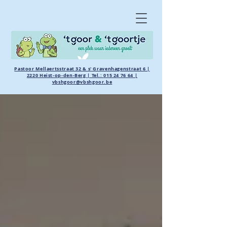
Pastoor Mellaertsstraat 32 & s' Gravenhagenstraat 6 |
2220 Heist-op-den-Berg | Tel.:
015 24 76 64
|
vbshgoor@vbshgoor.be