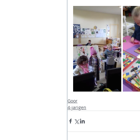
Goor
4-jarigen