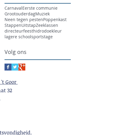
Carnaval
Eerste communie
Grootouderdag
Muziek
Neen tegen pesten
Poppenkast
Stappen
Uitstap
Zeeklassen
directeur
feest
hidrodoe
kleur
lagere school
sport
stage
Volg ons
 't Goor
t 32
4
tsvondigheid.