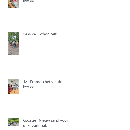
leerjaar
1A & 2A| Schoolreis
4A| Frans in het vierde
leerjaar
Goortje| Nieuw zand voor
onze zandbak