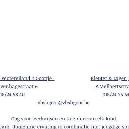
| Peutereiland 't Goortje
Kleuter & Lager |
Gravenhagestraat 6 P.Mellaertsstraa
015/24 98 40 015/24 76 6
vbshgoor@vbshgoor.be
Oog voor leerkansen en talenten van elk kind.
team, duurzame ervaring in combinatie met jeugdige spi