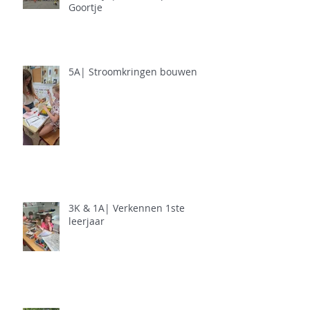
Goortje
5A| Stroomkringen bouwen
3K & 1A| Verkennen 1ste
leerjaar