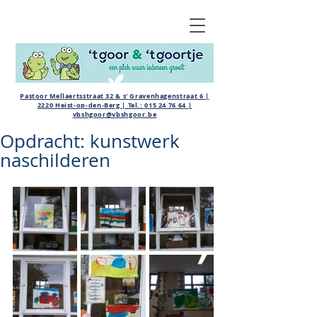
Pastoor Mellaertsstraat 32 & s' Gravenhagenstraat 6 |
2220 Heist-op-den-Berg | Tel.:
015 24 76 64
|
vbshgoor@vbshgoor.be
Opdracht: kunstwerk
naschilderen