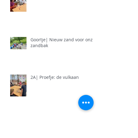
Goortje| Nieuw zand voor onze
zandbak
2A| Proefje: de vulkaan
2A| Figuurzagen