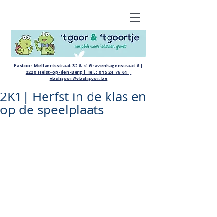
Pastoor Mellaertsstraat 32 & s' Gravenhagenstraat 6 |
2220 Heist-op-den-Berg | Tel.:
015 24 76 64
|
vbshgoor@vbshgoor.be
2K1| Herfst in de klas en
op de speelplaats