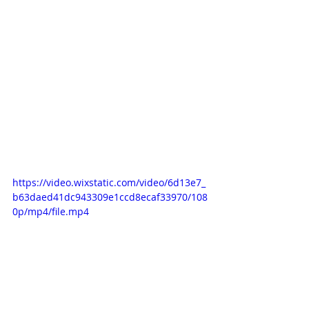
https://video.wixstatic.com/video/6d13e7_
b63daed41dc943309e1ccd8ecaf33970/108
0p/mp4/file.mp4