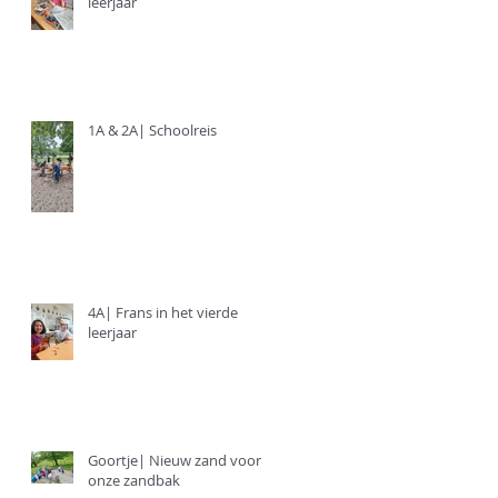
leerjaar
1A & 2A| Schoolreis
4A| Frans in het vierde
leerjaar
Goortje| Nieuw zand voor
onze zandbak