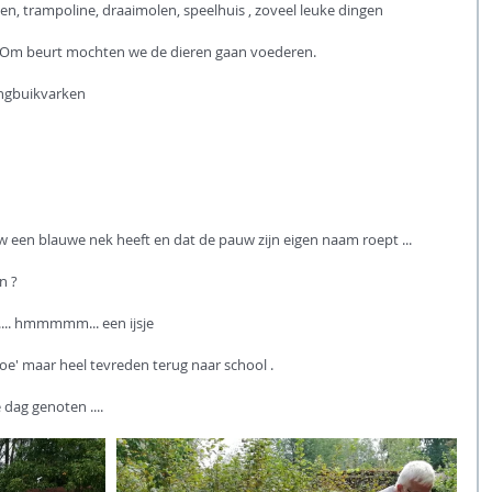
sen, trampoline, draaimolen, speelhuis , zoveel leuke dingen 
. Om beurt mochten we de dieren gaan voederen.
ngbuikvarken
w een blauwe nek heeft en dat de pauw zijn eigen naam roept ... 
n ? 
.... hmmmmm... een ijsje
e' maar heel tevreden terug naar school .
dag genoten .... 