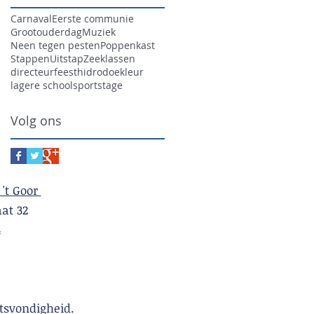
Carnaval
Eerste communie
Grootouderdag
Muziek
Neen tegen pesten
Poppenkast
Stappen
Uitstap
Zeeklassen
directeur
feest
hidrodoe
kleur
lagere school
sport
stage
Volg ons
 't Goor
t 32
4
tsvondigheid.