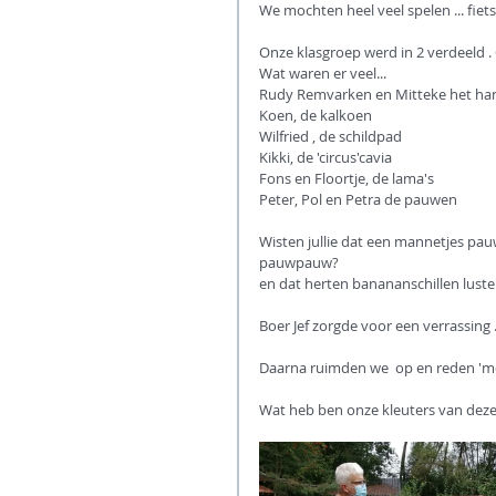
We mochten heel veel spelen ... fiet
Onze klasgroep werd in 2 verdeeld 
Wat waren er veel...
Rudy Remvarken en Mitteke het ha
Koen, de kalkoen
Wilfried , de schildpad
Kikki, de 'circus'cavia  
Fons en Floortje, de lama's
Peter, Pol en Petra de pauwen 
Wisten jullie dat een mannetjes pau
pauwpauw?
en dat herten banananschillen luste
Boer Jef zorgde voor een verrassing 
Daarna ruimden we  op en reden 'mo
Wat heb ben onze kleuters van deze 