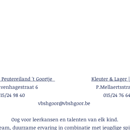
| Peutereiland 't Goortje
Kleuter & Lager |
Gravenhagestraat 6 P.Mellaertsstraa
015/24 98 40 015/24 76 6
vbshgoor@vbshgoor.be
Oog voor leerkansen en talenten van elk kind.
team, duurzame ervaring in combinatie met jeugdige spi