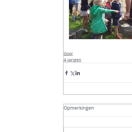
Goor
4-jarigen
Opmerkingen