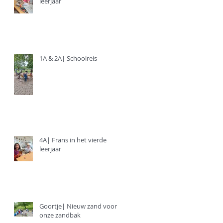
leerjaar
1A & 2A| Schoolreis
4A| Frans in het vierde
leerjaar
Goortje| Nieuw zand voor
onze zandbak