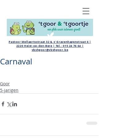
Pastoor Mellaertsstraat 32 & s' Gravenhagenstraat 6 |
2220 Heist-op-den-Berg | Tel.:
015 24 76 64
|
vbshgoor@vbshgoor.be
Carnaval
Goor
5-jarigen