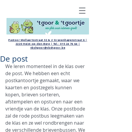
Pastoor Mellaertsstraat 32 & s' Gravenhagenstraat 6 |
2220 Heist-op-den-Berg | Tel.:
015 24 76 64
|
vbshgoor@vbshgoor.be
De post
We leren momenteel in de klas over 
de post. We hebben een echt 
postkantoortje gemaakt, waar we 
kaarten en postzegels kunnen 
kopen, brieven sorteren, 
afstempelen en opsturen naar een 
vriendje van de klas. Onze postbode 
zal de rode postbus leegmaken van 
de klas en ze wel rondbrengen naar 
de verschillende brievenbussen. We 