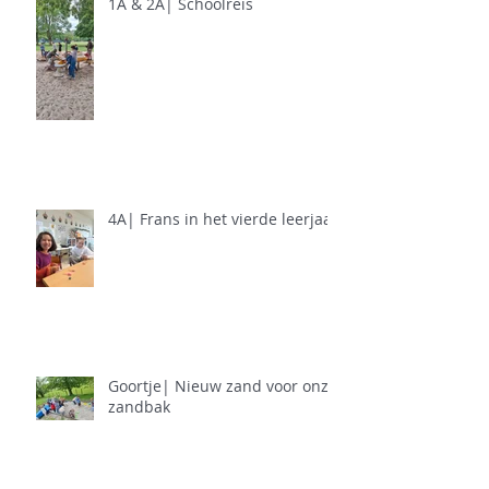
1A & 2A| Schoolreis
4A| Frans in het vierde leerjaar
Goortje| Nieuw zand voor onze
zandbak