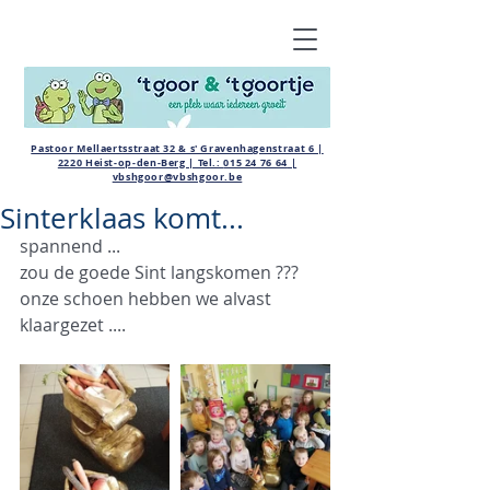
Pastoor Mellaertsstraat 32 & s' Gravenhagenstraat 6 |
2220 Heist-op-den-Berg | Tel.:
015 24 76 64
|
vbshgoor@vbshgoor.be
Sinterklaas komt...
spannend ...
zou de goede Sint langskomen ???
onze schoen hebben we alvast 
klaargezet ....