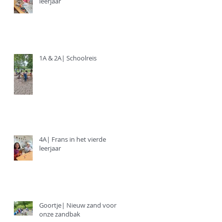
leerjaar
1A & 2A| Schoolreis
4A| Frans in het vierde
leerjaar
Goortje| Nieuw zand voor
onze zandbak