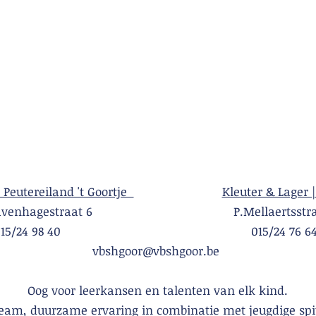
| Peutereiland 't Goortje
Kleuter & Lager |
Gravenhagestraat 6 P.Mellaertsstraa
015/24 98 40 015/24 76 6
vbshgoor@vbshgoor.be
Oog voor leerkansen en talenten van elk kind.
team, duurzame ervaring in combinatie met jeugdige spi