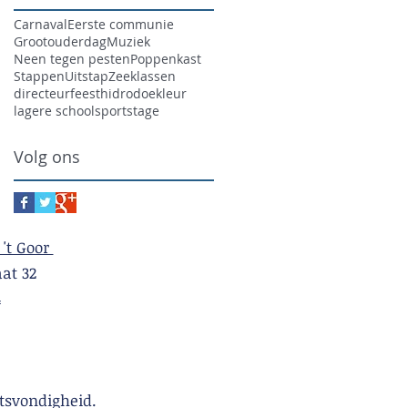
Carnaval
Eerste communie
Grootouderdag
Muziek
Neen tegen pesten
Poppenkast
Stappen
Uitstap
Zeeklassen
directeur
feest
hidrodoe
kleur
lagere school
sport
stage
Volg ons
 't Goor
t 32
4
tsvondigheid.