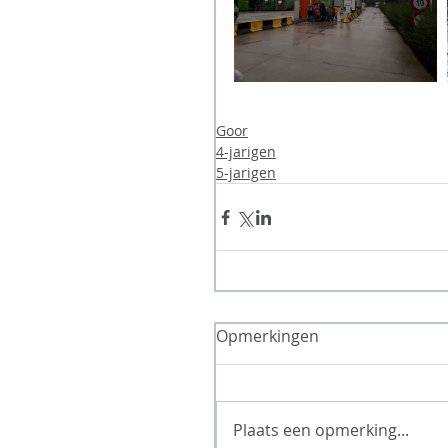
Goor
4-jarigen
5-jarigen
Opmerkingen
Plaats een opmerking...