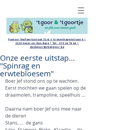
Pastoor Mellaertsstraat 32 & s' Gravenhagenstraat 6 |
2220 Heist-op-den-Berg | Tel.:
015 24 76 64
|
vbshgoor@vbshgoor.be
Onze eerste uitstap...
"Spinrag en
erwtebloesem"
Boer Jef stond ons op te wachten.
Eerst mochten we gaan spelen op de 
draaimolen, trampoline, speelhuis …
Daarna nam boer Jef ons mee naar 
de dieren
Stans, …  de gans
Jules, Stamper, Bieke , Klaartje … de 