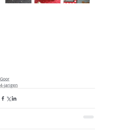
Goor
4-jarigen