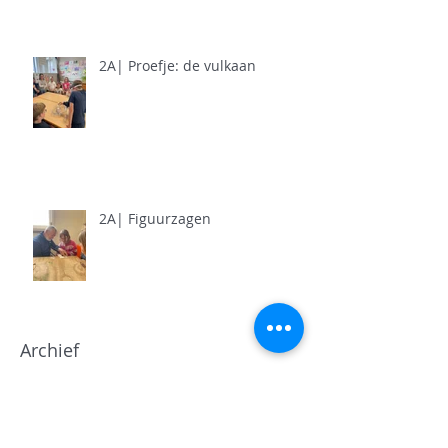
2A| Proefje: de vulkaan
2A| Figuurzagen
Archief
juni 2026
(5)
5 posts
mei 2026
(11)
11 posts
april 2026
(11)
11 posts