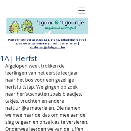
Pastoor Mellaertsstraat 32 & s' Gravenhagenstraat 6 |
2220 Heist-op-den-Berg | Tel.:
015 24 76 64
|
vbshgoor@vbshgoor.be
1A| Herfst
Afgelopen week trokken de 
leerlingen van het eerste leerjaar 
naar het bos voor een gezellige 
herfstuitstap. We gingen op zoek 
naar herfstschatten zoals blaadjes, 
takjes, vruchten en andere 
natuurlijke materialen. Die namen 
we mee naar de klas om mee aan de 
slag te gaan en onze klas te versieren.
Onderweg leerden we van de juffen 