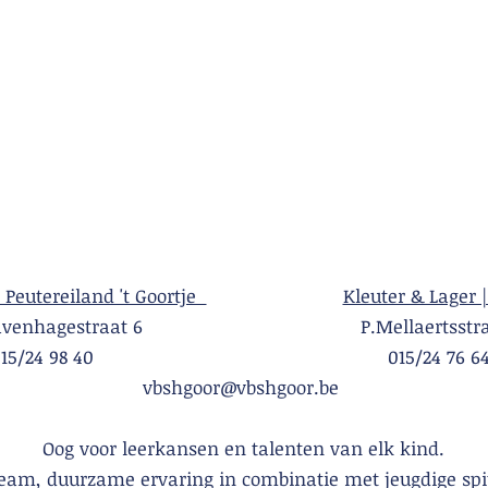
| Peutereiland 't Goortje
Kleuter & Lager |
Gravenhagestraat 6 P.Mellaertsstraa
015/24 98 40 015/24 76 6
vbshgoor@vbshgoor.be
Oog voor leerkansen en talenten van elk kind.
team, duurzame ervaring in combinatie met jeugdige spi