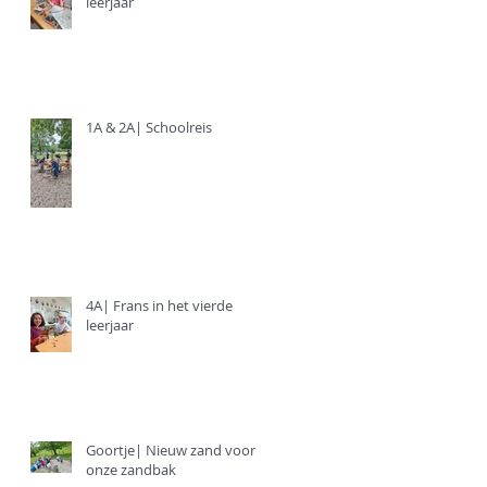
leerjaar
1A & 2A| Schoolreis
4A| Frans in het vierde
leerjaar
Goortje| Nieuw zand voor
onze zandbak