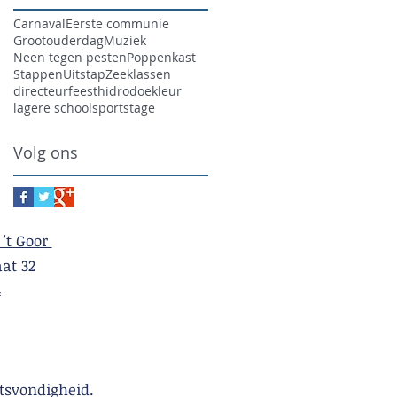
Carnaval
Eerste communie
Grootouderdag
Muziek
Neen tegen pesten
Poppenkast
Stappen
Uitstap
Zeeklassen
directeur
feest
hidrodoe
kleur
lagere school
sport
stage
Volg ons
 't Goor
t 32
4
tsvondigheid.