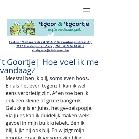
Pastoor Mellaertsstraat 32 & s' Gravenhagenstraat 6 |
2220 Heist-op-den-Berg | Tel.:
015 24 76 64
|
vbshgoor@vbshgoor.be
't Goortje| Hoe voel ik me
vandaag?
Meestal ben ik blij, soms even boos. 
En als het even tegenzit, kan ik wel 
eens verdrietig zijn. Af en toe ben ik 
ook een kleine of grote bangerik. 
Gelukkig is er Jules, het gevoelspopje. 
Via Jules kan ik duidelijk maken welk 
gevoel in mijn buik kriebelt. Ben ik 
blij, kijkt hij ook blij. En wijzigt mijn 
emotie, draai ik gewoon zijn blije 