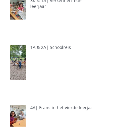
3K & 1A| Verkennen 1ste
leerjaar
1A & 2A| Schoolreis
4A| Frans in het vierde leerjaar