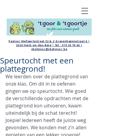
Pastoor Mellaertsstraat 32 & s' Gravenhagenstraat 6 |
2220 Heist-op-den-Berg | Tel.:
015 24 76 64
|
vbshgoor@vbshgoor.be
Speurtocht met een
plattegrond!
We leerden over de plattegrond van 
onze klas. Om dit in te oefenen 
gingen we op speurtocht. Wie goed 
de verschillende opdrachten met de 
plattegrond kon uitvoeren, kwam 
uiteindelijk bij de schat terecht! 
Joepie! Iedereen heeft de juiste weg 
gevonden. We konden met z'n allen 
genieten van een lekker snoepje!