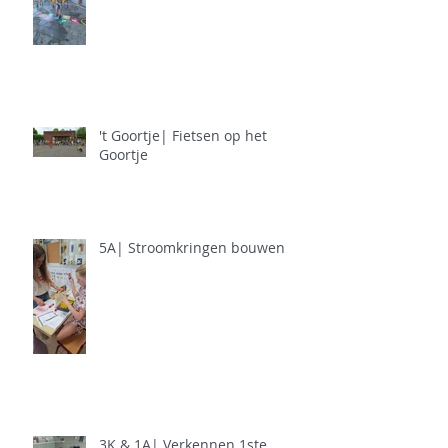
't Goortje| Fietsen op het
Goortje
5A| Stroomkringen bouwen
3K & 1A| Verkennen 1ste