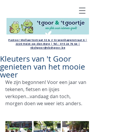
Pastoor Mellaertsstraat 32 & s' Gravenhagenstraat 6 |
2220 Heist-op-den-Berg | Tel.:
015 24 76 64
|
vbshgoor@vbshgoor.be
Kleuters van 't Goor
genieten van het mooie
weer
We zijn begonnen! Voor een jaar van 
tekenen, fietsen en ijsjes 
verkopen...vandaag dan toch, 
morgen doen we weer iets anders.