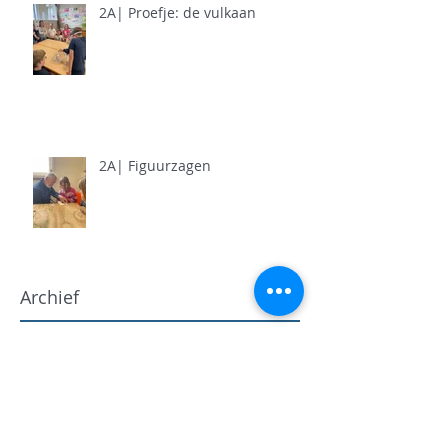
2A| Proefje: de vulkaan
2A| Figuurzagen
Archief
juni 2026
(5)
5 posts
mei 2026
(11)
11 posts
april 2026
(11)
11 posts
maart 2026
(13)
13 posts
februari 2026
(7)
7 posts
januari 2026
(9)
9 posts