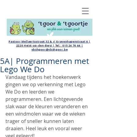
Pastoor Mellaertsstraat 32 & s' Gravenhagenstraat 6 |
2220 Heist-op-den-Berg | Tel.:
015 24 76 64
|
vbshgoor@vbshgoor.be
5A| Programmeren met
Lego We Do
Vandaag tijdens het hoekenwerk 
gingen we op verkenning met Lego 
We Do en leerden we 
programmeren. Een lichtgevende 
slak waar de kleuren veranderen en 
een windmolen waar we de wieken 
trager of sneller kunnen laten 
draaien. Heel leuk en vooral weer 
veel geleerd!