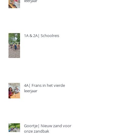
leerjaar
1A & 2A| Schoolreis
4A| Frans in het vierde
leerjaar
Goortje| Nieuw zand voor
onze zandbak