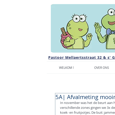
Pastoor Mellaertsstraat 32 & s' 
WELKOM !
OVER ONS
5A| Afvalmeting mooi
In november was het de beurt aan het
verschillende zones gingen we 3x dez
koek- en fruitpotjes. De buit: jamme