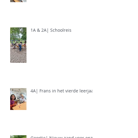
1A & 2A| Schoolreis
4A| Frans in het vierde leerjaar
Goortje| Nieuw zand voor onze