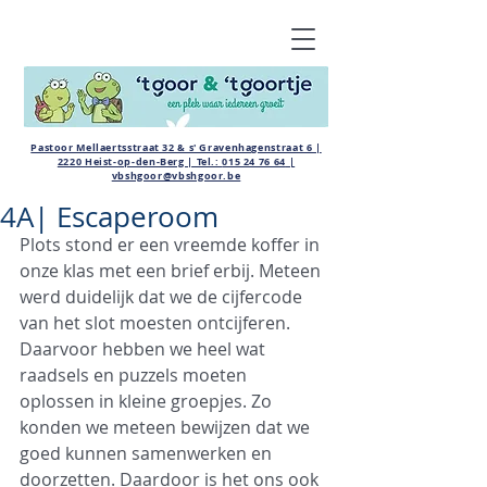
Pastoor Mellaertsstraat 32 & s' Gravenhagenstraat 6 |
2220 Heist-op-den-Berg | Tel.:
015 24 76 64
|
vbshgoor@vbshgoor.be
4A| Escaperoom
Plots stond er een vreemde koffer in 
onze klas met een brief erbij. Meteen 
werd duidelijk dat we de cijfercode 
van het slot moesten ontcijferen. 
Daarvoor hebben we heel wat 
raadsels en puzzels moeten 
oplossen in kleine groepjes. Zo 
konden we meteen bewijzen dat we 
goed kunnen samenwerken en 
doorzetten. Daardoor is het ons ook 