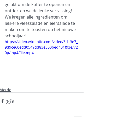
gelukt om de koffer te openen en 
ontdekten we de leuke verrassing! 
We kregen alle ingrediënten om 
lekkere vleessalade en eiersalade te 
maken om te toasten op het nieuwe 
schooljaar! 
https://video.wixstatic.com/video/6d13e7_
9d9ce60edd0549dd83e300bed401f93e/72
0p/mp4/file.mp4
Vierde