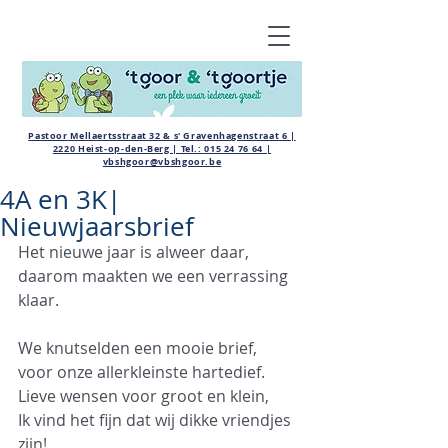
Pastoor Mellaertsstraat 32 & s' Gravenhagenstraat 6 |
2220 Heist-op-den-Berg | Tel.:
015 24 76 64
|
vbshgoor@vbshgoor.be
4A en 3K|
Nieuwjaarsbrief
Het nieuwe jaar is alweer daar,
daarom maakten we een verrassing 
klaar.
We knutselden een mooie brief,
voor onze allerkleinste hartedief.
Lieve wensen voor groot en klein,
Ik vind het fijn dat wij dikke vriendjes 
zijn!