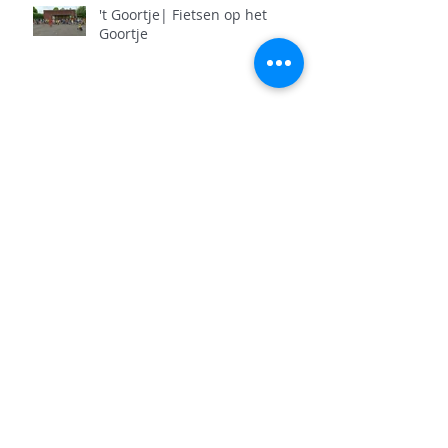
't Goortje| Fietsen op het
Goortje
5A| Stroomkringen bouwen
3K & 1A| Verkennen 1ste
leerjaar