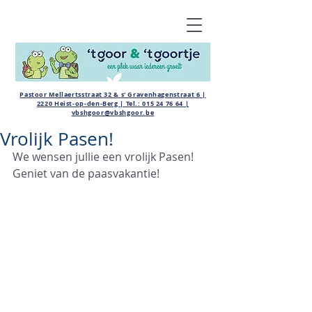
Pastoor Mellaertsstraat 32 & s' Gravenhagenstraat 6 |
2220 Heist-op-den-Berg | Tel.:
015 24 76 64
|
vbshgoor@vbshgoor.be
Vrolijk Pasen!
We wensen jullie een vrolijk Pasen! 
Geniet van de paasvakantie!